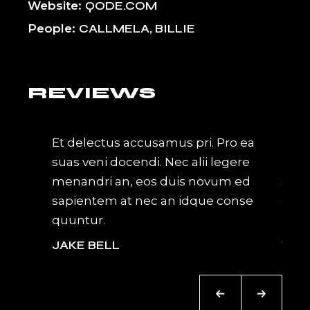
Website
QODE.COM
People
CALLMELA, BILLIE
REVIEWS
nec an
Et delectus accusamus pri. Pro ea
Ne e
ovum
suas veni docendi. Nec alii legere
bono
cula
menandri an, eos duis novum ed
sole
d
sapientem at nec an idque conse
diss
quuntur.
labor
JAKE BELL
WIL