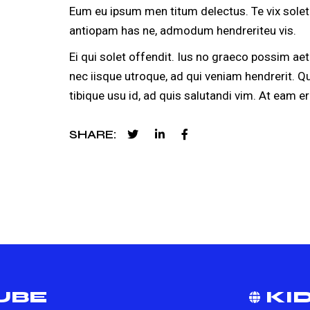
Eum eu ipsum men titum delectus. Te vix solet 
antiopam has ne, admodum hendreriteu vis.
Ei qui solet offendit. Ius no graeco possim a
nec iisque utroque, ad qui veniam hendrerit. Q
tibique usu id, ad quis salutandi vim. At eam er
SHARE
UBE
KID