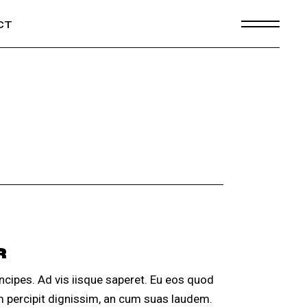
CT
R
ncipes. Ad vis iisque saperet. Eu eos quod
am percipit dignissim, an cum suas laudem.