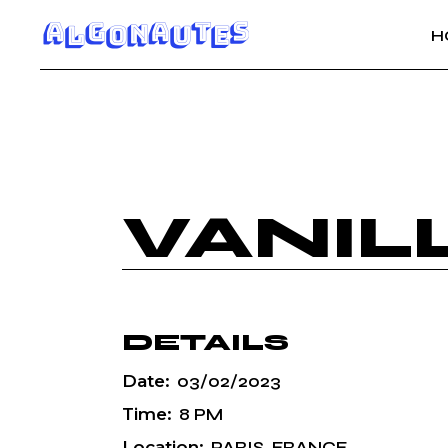
H
VANIL
DETAILS
Date:
03/02/2023
Time:
8 PM
Location:
PARIS, FRANCE