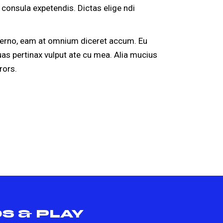
consula expetendis. Dictas elige ndi
eterno, eam at omnium diceret accum. Eu
uas pertinax vulput ate cu mea. Alia mucius
rors.
S & PLAY