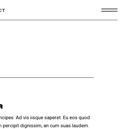
CT
R
ncipes. Ad vis iisque saperet. Eu eos quod
am percipit dignissim, an cum suas laudem.