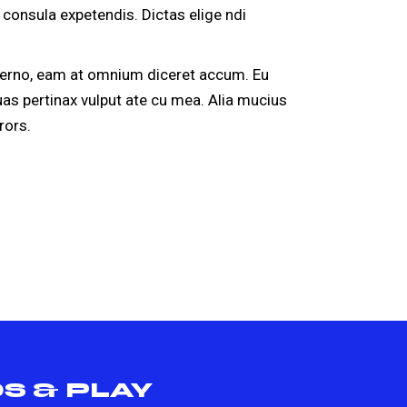
consula expetendis. Dictas elige ndi
eterno, eam at omnium diceret accum. Eu
uas pertinax vulput ate cu mea. Alia mucius
rors.
S & PLAY