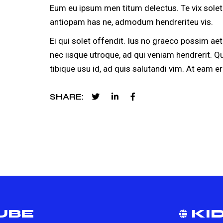
Eum eu ipsum men titum delectus. Te vix solet 
antiopam has ne, admodum hendreriteu vis.
Ei qui solet offendit. Ius no graeco possim a
nec iisque utroque, ad qui veniam hendrerit. Q
tibique usu id, ad quis salutandi vim. At eam er
SHARE
UBE
KID