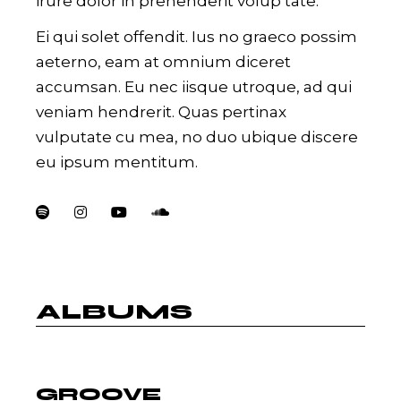
irure dolor in prehenderit volup tate.
Ei qui solet offendit. Ius no graeco possim
aeterno, eam at omnium diceret
accumsan. Eu nec iisque utroque, ad qui
veniam hendrerit. Quas pertinax
vulputate cu mea, no duo ubique discere
eu ipsum mentitum.
ALBUMS
GROOVE