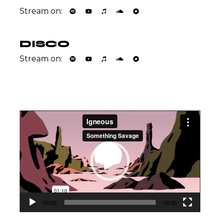
Stream on:
DISCO
Stream on:
Lecteur
vidéo
00:00
00:00